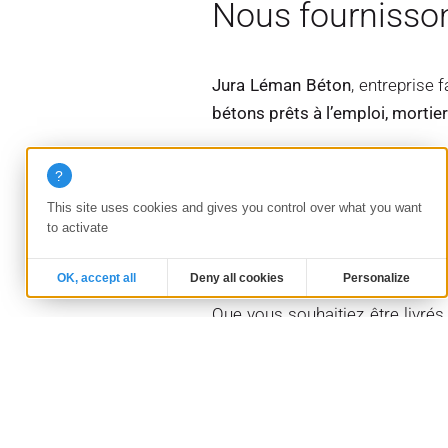
Nous fournisson
Jura Léman Béton
, entreprise
bétons prêts à l’emploi, mortie
Dotée d’équipements modernes, 
flotte de camions malaxeurs, d
This site uses cookies and gives you control over what you want
to activate
Notre organisation,
basée sur le
de l’étude de vos projets jusqu’à 
OK, accept all
Deny all cookies
Personalize
Que vous souhaitiez être livrés
votre entière disposition.
Nos filiales peuvent égalemen
prise en charges de matériaux 