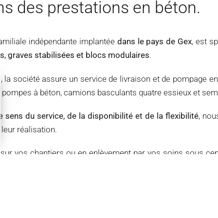
s des prestations en béton.
 familiale indépendante implantée
dans le pays de Gex
, est s
rs, graves stabilisées et blocs modulaires
.
la société assure un service de livraison et de pompage en 
e pompes à béton, camions basculants quatre essieux et se
 sens du service, de la disponibilité et de la flexibilité
, no
leur réalisation.
 sur vos chantiers ou en enlèvement par vos soins sous cen
t
vous proposer depuis nos carrières et plates-formes, tous
à recycler et de matériaux d’excavation avec les moyens de 