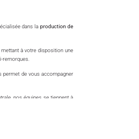
pécialisée dans la
production de
mettant à votre disposition une
mi-remorques.
us permet de vous accompagner
trale, nos équipes se tiennent à
 types d’agrégats, ainsi que la
transport les mieux adaptés
.